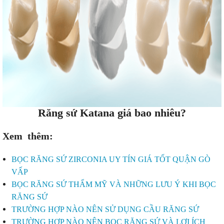
Răng sứ Katana giá bao nhiêu?
Xem thêm:
BỌC RĂNG SỨ ZIRCONIA UY TÍN GIÁ TỐT QUẬN GÒ
VẤP
BỌC RĂNG SỨ THẨM MỸ VÀ NHỮNG LƯU Ý KHI BỌC
RĂNG SỨ
TRƯỜNG HỢP NÀO NÊN SỬ DỤNG CẦU RĂNG SỨ
TRƯỜNG HỢP NÀO NÊN BỌC RĂNG SỨ VÀ LỢI ÍCH