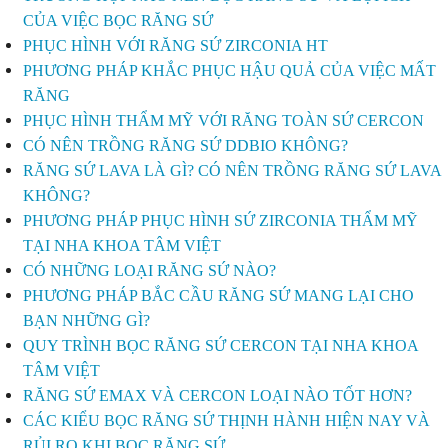
CỦA VIỆC BỌC RĂNG SỨ
PHỤC HÌNH VỚI RĂNG SỨ ZIRCONIA HT
PHƯƠNG PHÁP KHẮC PHỤC HẬU QUẢ CỦA VIỆC MẤT
RĂNG
PHỤC HÌNH THẨM MỸ VỚI RĂNG TOÀN SỨ CERCON
CÓ NÊN TRỒNG RĂNG SỨ DDBIO KHÔNG?
RĂNG SỨ LAVA LÀ GÌ? CÓ NÊN TRỒNG RĂNG SỨ LAVA
KHÔNG?
PHƯƠNG PHÁP PHỤC HÌNH SỨ ZIRCONIA THẨM MỸ
TẠI NHA KHOA TÂM VIỆT
CÓ NHỮNG LOẠI RĂNG SỨ NÀO?
PHƯƠNG PHÁP BẮC CẦU RĂNG SỨ MANG LẠI CHO
BẠN NHỮNG GÌ?
QUY TRÌNH BỌC RĂNG SỨ CERCON TẠI NHA KHOA
TÂM VIỆT
RĂNG SỨ EMAX VÀ CERCON LOẠI NÀO TỐT HƠN?
CÁC KIỂU BỌC RĂNG SỨ THỊNH HÀNH HIỆN NAY VÀ
RỦI RO KHI BỌC RĂNG SỨ