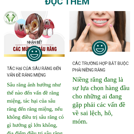
ĐỌC THÊM
CÁC TRƯỜNG HỢP BẮT BUỘC
TÁC HẠI CỦA SÂU RĂNG ĐẾN
PHẢI NIỀNG RĂNG
VẤN ĐỀ RĂNG MIỆNG
Niềng răng đang là
Sâu răng ảnh hưởng như
sự lựa chọn hàng đầu
thế nào đến vấn đề răng
cho những ai đang
miệng, tác hại của sâu
gặp phải các vấn đề
răng đến răng miệng, nếu
về sai lệch, hô,
không điều trị sâu răng có
móm.
gì hưởng gì lớn không,
địa điểm điều trị sâu răng