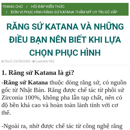
TRANG CHỦ
HỎI ĐÁP KIẾN THỨC
L
ĐƠN VỊ PHỤC HÌNH RĂNG SỨ KATANA THẨM MỸ UY TÍN GÒ VẤP
RĂNG SỨ KATANA VÀ NHỮNG
ĐIỀU BẠN NÊN BIẾT KHI LỰA
L
CHỌN PHỤC HÌNH
Thứ 5 | 23/03/2023 -
Lượt xem: 942
1. Răng sứ Katana là gì?
-
Răng sứ Katana
thuộc dòng răng sứ, có nguồn
gốc từ Nhật Bản. Răng được chế tác từ phôi sứ
Zirconia 100%, không pha lẫn tạp chất, nên có
độ bền khá cao và hoàn toàn lành tính với cơ
thể.
-Ngoài ra, nhờ được chế tác từ công nghệ răng