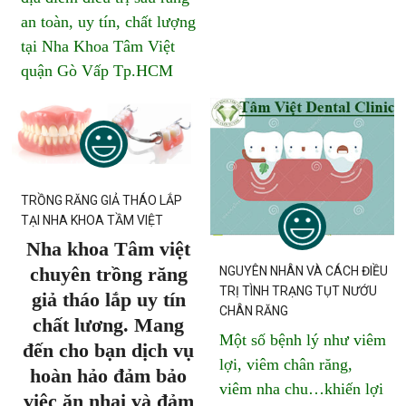
an toàn, uy tín, chất lượng
tại Nha Khoa Tâm Việt
quận Gò Vấp Tp.HCM
TRỒNG RĂNG GIẢ THÁO LẮP
TẠI NHA KHOA TẦM VIỆT
Nha khoa Tâm việt
chuyên trồng răng
NGUYÊN NHÂN VÀ CÁCH ĐIỀU
TRỊ TÌNH TRẠNG TỤT NƯỚU
giả tháo lắp uy tín
CHÂN RĂNG
chất lương. Mang
Một số bệnh lý như viêm
đến cho bạn dịch vụ
lợi, viêm chân răng,
hoàn hảo đảm bảo
viêm nha chu…khiến lợi
việc ăn nhai và đảm