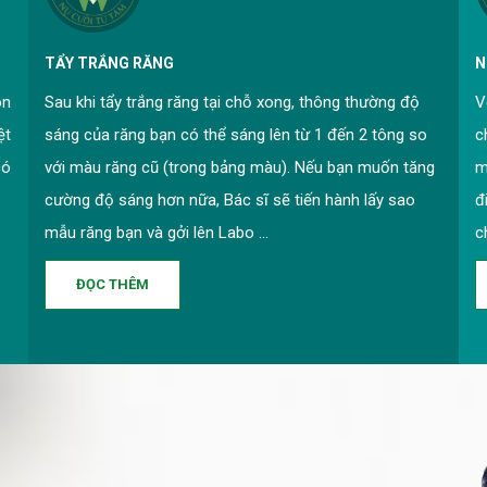
TẨY TRẮNG RĂNG
N
ôn
Sau khi tẩy trắng răng tại chỗ xong, thông thường độ
V
ệt
sáng của răng bạn có thể sáng lên từ 1 đến 2 tông so
c
có
với màu răng cũ (trong bảng màu). Nếu bạn muốn tăng
m
cường độ sáng hơn nữa, Bác sĩ sẽ tiến hành lấy sao
đ
mẫu răng bạn và gởi lên Labo ...
c
ĐỌC THÊM