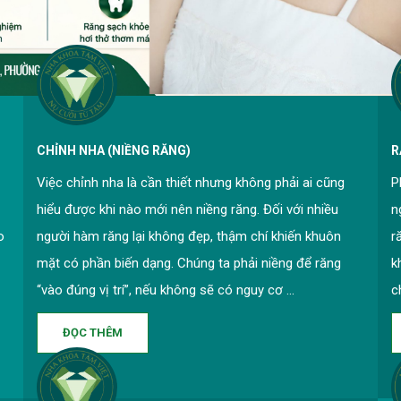
CHỈNH NHA (NIỀNG RĂNG)
R
Việc chỉnh nha là cần thiết nhưng không phải ai cũng
P
hiểu được khi nào mới nên niềng răng. Đối với nhiều
n
o
người hàm răng lại không đẹp, thậm chí khiến khuôn
r
mặt có phần biến dạng. Chúng ta phải niềng để răng
k
“vào đúng vị trí”, nếu không sẽ có nguy cơ ...
c
ĐỌC THÊM