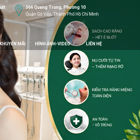
hất
366 Quang Trung, Phường 10
Quận Gò Vấp, Thành Phố Hồ Chí Minh
KHUYẾN MÃI
HÌNH ẢNH-VIDEO
LIÊN HỆ
HÌNH ẢNH
VIDEO