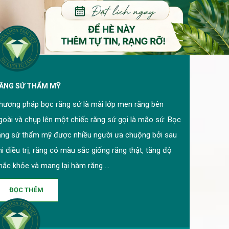
ĂNG SỨ THẨM MỸ
hương pháp bọc răng sứ là mài lớp men răng bên
goài và chụp lên một chiếc răng sứ gọi là mão sứ. Bọc
ăng sứ thẩm mỹ được nhiều người ưa chuộng bởi sau
hi điều trị, răng có màu sắc giống răng thật, tăng độ
hắc khỏe và mang lại hàm răng ...
ĐỌC THÊM