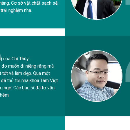
 hàng. Cơ sở vật chất sạch sẽ,
trải nghiệm nha.
g của Chị Thúy:
n đo muốn đi niềng răng mà
t tốt và làm đẹp. Qua một
 đã thử tới nha khoa Tâm Việt
g ngờ. Các bác sĩ đã tư vấn
 thêm