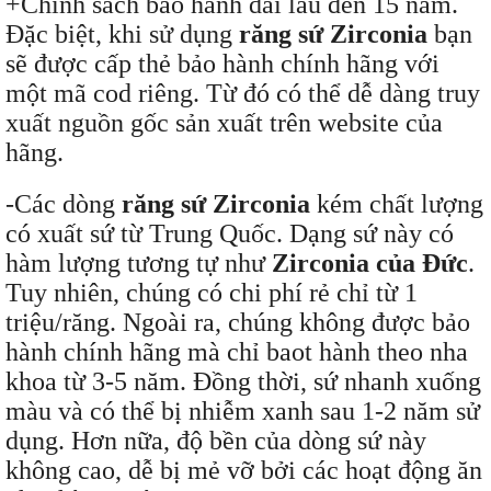
+Chính sách bảo hành dài lâu đến 15 năm.
Đặc biệt, khi sử dụng
răng sứ Zirconia
bạn
sẽ được cấp thẻ bảo hành chính hãng với
một mã cod riêng. Từ đó có thể dễ dàng truy
xuất nguồn gốc sản xuất trên website của
hãng.
-Các dòng
răng sứ Zirconia
kém chất lượng
có xuất sứ từ Trung Quốc. Dạng sứ này có
hàm lượng tương tự như
Zirconia của Đức
.
Tuy nhiên, chúng có chi phí rẻ chỉ từ 1
triệu/răng. Ngoài ra, chúng không được bảo
hành chính hãng mà chỉ baot hành theo nha
khoa từ 3-5 năm. Đồng thời, sứ nhanh xuống
màu và có thể bị nhiễm xanh sau 1-2 năm sử
dụng. Hơn nữa, độ bền của dòng sứ này
không cao, dễ bị mẻ vỡ bởi các hoạt động ăn