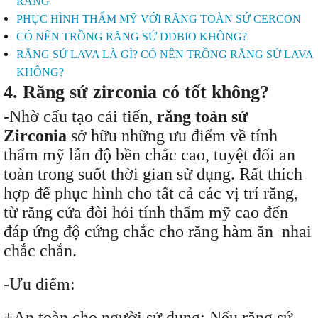
RĂNG
PHỤC HÌNH THẨM MỸ VỚI RĂNG TOÀN SỨ CERCON
CÓ NÊN TRỒNG RĂNG SỨ DDBIO KHÔNG?
RĂNG SỨ LAVA LÀ GÌ? CÓ NÊN TRỒNG RĂNG SỨ LAVA
KHÔNG?
4. Răng sứ zirconia có tốt không?
-Nhờ cấu tạo cải tiến,
răng toàn sứ
Zirconia
sở hữu những ưu điểm về tính
thẩm mỹ lẫn độ bền chắc cao, tuyệt đối an
toàn trong suốt thời gian sử dụng. Rất thích
hợp để phục hình cho tất cả các vị trí răng,
từ răng cửa đòi hỏi tính thẩm mỹ cao đến
đáp ứng độ cứng chắc cho răng hàm ăn nhai
chắc chắn.
-Ưu điểm:
+An toàn cho người sử dụng: Nếu răng sứ