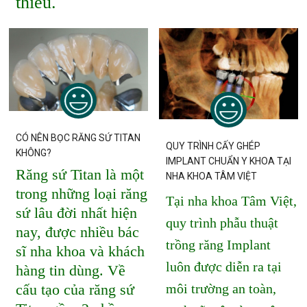
thiếu.
CÓ NÊN BỌC RĂNG SỨ TITAN
QUY TRÌNH CẤY GHÉP
KHÔNG?
IMPLANT CHUẨN Y KHOA TẠI
Răng sứ Titan là một
NHA KHOA TÂM VIỆT
trong những loại răng
Tại nha khoa Tâm Việt,
sứ lâu đời nhất hiện
quy trình phẫu thuật
nay, được nhiều bác
trồng răng Implant
sĩ nha khoa và khách
luôn được diễn ra tại
hàng tin dùng. Về
môi trường an toàn,
cấu tạo của răng sứ