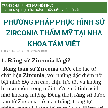
TRANG CHỦ
HỎI ĐÁP KIẾN THỨC
L
ĐƠN VỊ PHỤC HÌNH RĂNG THẨM MỸ UY TÍN GÒ VẤP
PHƯƠNG PHÁP PHỤC HÌNH SỨ
ZIRCONIA THẨM MỸ TẠI NHA
L
KHOA TÂM VIỆT
Thứ 7 | 10/12/2022 -
Lượt xem: 1030
1. Răng sứ Zirconia là gì?
-
Răng toàn sứ Zirconia
được chế tác từ
chất liệu
Zirconia
, với những đặc điểm nổi
bật như: Độ bền cao, chịu lực tốt và không
bị mài mòn trong môi trường có tính acid
như khoang miệng. Đồng thời, r
ăng sứ
được
làm từ Zirconia có màu trắng, trong tự
nhiên, mang lại tính thẩm mỹ cao.
Răng sứ