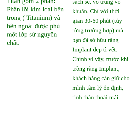
Titan gồm 2 phần:
sạch sẽ, vô trùng vô
Phân lõi kim loại bên
khuẩn. Chỉ với thời
trong ( Titanium) và
gian 30-60 phút (tùy
bên ngoài được phủ
từng trường hợp) mà
một lớp sứ nguyên
bạn đã sở hữu răng
chất.
Implant đẹp tì vết.
Chính vì vậy, trước khi
trồng răng Implant,
khách hàng cần giữ cho
mình tâm lý ổn định,
tinh thần thoải mái.