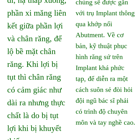
đi, hạ thấp xuống,
chúng sẽ được gắn
phần xi măng liên
với trụ Implant thông
qua khớp nối
kết giữa phần lợi
Abutment. Về cơ
và chân răng, để
bản, kỹ thuật phục
lộ bề mặt chân
hình răng sứ trên
răng. Khi lợi bị
Implant khá phức
tụt thì chân răng
tạp, để diễn ra một
có cảm giác như
cách suôn sẻ đòi hỏi
đội ngũ bác sĩ phải
dài ra nhưng thực
có trình độ chuyên
chất là do bị tụt
môn và tay nghề cao.
lợi khi bị khuyết