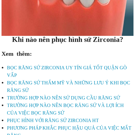
Khi nào nên phục hình sứ Zirconia?
Xem thêm:
BỌC RĂNG SỨ ZIRCONIA UY TÍN GIÁ TỐT QUẬN GÒ
VẤP
BỌC RĂNG SỨ THẨM MỸ VÀ NHỮNG LƯU Ý KHI BỌC
RĂNG SỨ
TRƯỜNG HỢP NÀO NÊN SỬ DỤNG CẦU RĂNG SỨ
TRƯỜNG HỢP NÀO NÊN BỌC RĂNG SỨ VÀ LỢI ÍCH
CỦA VIỆC BỌC RĂNG SỨ
PHỤC HÌNH VỚI RĂNG SỨ ZIRCONIA HT
PHƯƠNG PHÁP KHẮC PHỤC HẬU QUẢ CỦA VIỆC MẤT