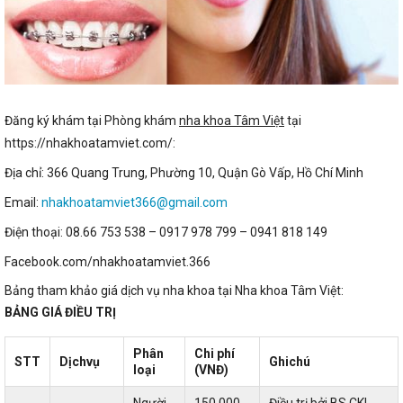
Đăng ký khám tại Phòng khám
nha khoa Tâm Việt
tại
https://nhakhoatamviet.com/:
Địa chỉ: 366 Quang Trung, Phường 10, Quận Gò Vấp, Hồ Chí Minh
Email:
nhakhoatamviet366@gmail.com
Điện thoại: 08.66 753 538 – 0917 978 799 – 0941 818 149
Facebook.com/nhakhoatamviet.366
Bảng tham khảo giá dịch vụ nha khoa tại Nha khoa Tâm Việt:
BẢNG GIÁ ĐIỀU TRỊ
Phân
Chi phí
STT
Dịchvụ
Ghichú
loại
(VNĐ)
Người
150.000 -
Điều trị bởi BS CKI