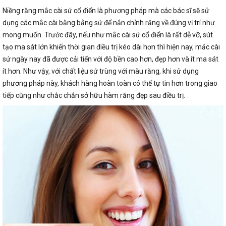
Niềng răng mắc cài sứ cổ điển là phương pháp mà các bác sĩ sẽ sử
dụng các mắc cài bằng bằng sứ để nắn chỉnh răng về đúng vị trí như
mong muốn. Trước đây, nếu như mắc cài sứ cổ điển là rất dễ vỡ, sút
tạo ma sát lớn khiến thời gian điều trị kéo dài hơn thì hiện nay, mắc cài
sứ ngày nay đã được cải tiến với độ bền cao hơn, đẹp hơn và ít ma sát
ít hơn. Như vậy, với chất liệu sứ trùng với màu răng, khi sử dụng
phương pháp này, khách hàng hoàn toàn có thể tự tin hơn trong giao
tiếp cũng như chắc chắn sở hữu hàm răng đẹp sau điều trị.