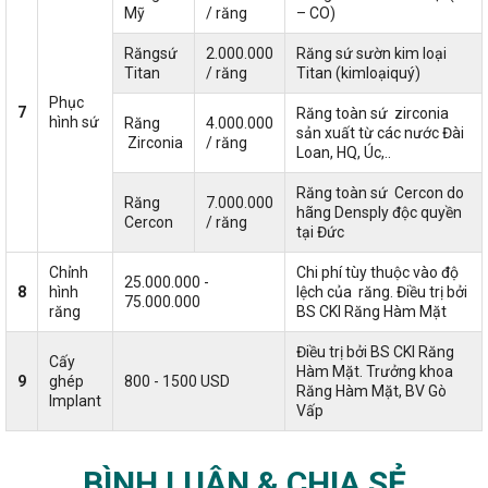
Mỹ
/ răng
– CO)
Răngsứ
2.000.000
Răng sứ sườn kim loại
Titan
/ răng
Titan (kimloạiquý)
Phục
7
Răng toàn sứ zirconia
hình sứ
Răng
4.000.000
sản xuất từ các nước Đài
Zirconia
/ răng
Loan, HQ, Úc,..
Răng toàn sứ Cercon do
Răng
7.000.000
hãng Densply độc quyền
Cercon
/ răng
tại Đức
Chỉnh
Chi phí tùy thuộc vào độ
25.000.000 -
8
hình
lệch của răng. Điều trị bởi
75.000.000
răng
BS CKI Răng Hàm Mặt
Điều trị bởi BS CKI Răng
Cấy
Hàm Mặt. Trưởng khoa
9
ghép
800 - 1500 USD
Răng Hàm Mặt, BV Gò
Implant
Vấp
BÌNH LUẬN & CHIA SẺ