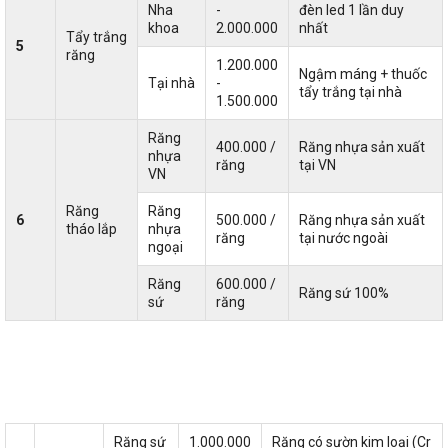
Nha
-
đèn led 1 lần duy
khoa
2.000.000
nhất
Tẩy trắng
5
răng
1.200.000
Ngậm máng + thuốc
Tại nhà
-
tẩy trắng tại nhà
1.500.000
Răng
400.000 /
Răng nhựa sản xuất
nhựa
răng
tại VN
VN
Răng
Răng
6
500.000 /
Răng nhựa sản xuất
tháo lắp
nhựa
răng
tại nước ngoài
ngoại
Răng
600.000 /
Răng sứ 100%
sứ
răng
Răng sứ
1.000.000
Răng có sườn kim loại (Cr