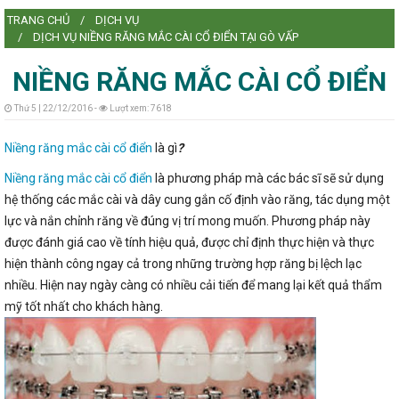
TRANG CHỦ
DỊCH VỤ
L
DỊCH VỤ NIỀNG RĂNG MẮC CÀI CỔ ĐIỂN TẠI GÒ VẤP
NIỀNG RĂNG MẮC CÀI CỔ ĐIỂN
Thứ 5 | 22/12/2016 -
Lượt xem: 7618
L
Niềng răng mắc cài cổ điển
là gì
?
Niềng răng
mắc cài cổ điển
là phương pháp mà các bác sĩ sẽ sử dụng
hệ thống các mắc cài và dây cung gắn cố định vào răng, tác dụng một
lực và nắn chỉnh răng về đúng vị trí mong muốn. Phương pháp này
được đánh giá cao về tính hiệu quả, được chỉ định thực hiện và thực
hiện thành công ngay cả trong những trường hợp răng bị lệch lạc
nhiều. Hiện nay ngày càng có nhiều cải tiến để mang lại kết quả thẩm
mỹ tốt nhất cho khách hàng.