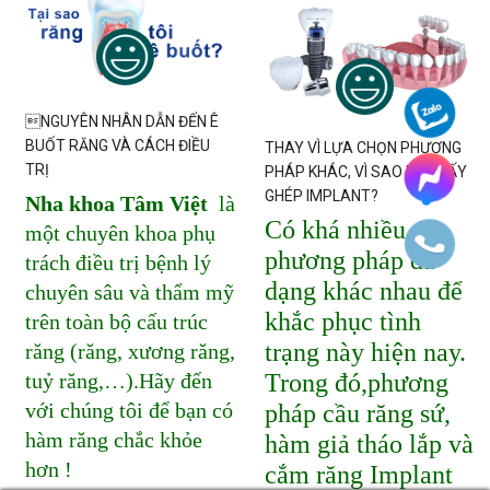
NGUYÊN NHÂN DẪN ĐẾN Ê
BUỐT RĂNG VÀ CÁCH ĐIỀU
THAY VÌ LỰA CHỌN PHƯƠNG
TRỊ
PHÁP KHÁC, VÌ SAO NÊN CẤY
GHÉP IMPLANT?
Nha khoa Tâm Việt
là
Có khá nhiều
một chuyên khoa phụ
phương pháp đa
trách điều trị bệnh lý
dạng khác nhau để
chuyên sâu và thẩm mỹ
khắc phục tình
trên toàn bộ cấu trúc
trạng này hiện nay.
răng (răng, xương răng,
Trong đó,phương
tuỷ răng,…).Hãy đến
với chúng tôi để bạn có
pháp cầu răng sứ,
hàm răng chắc khỏe
hàm giả tháo lắp và
hơn !
cắm răng Implant