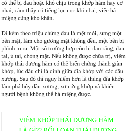
có thể bị đau hoặc khó chịu trong khớp hàm hay cơ
nhai, cảm thấy có tiếng lục cục khi nhai, việc há
miệng cũng khó khăn.
Đi kèm theo triệu chứng đau là mệt mỏi, sưng một
bên mặt, làm cho gương mặt không đều, một bên bị
phình to ra. Một số trường hợp còn bị đau răng, đau
tai, ù tai, chóng mặt. Nếu không được chữa trị, viêm
khớp thái dương hàm có thể biến chứng thành giãn
khớp, lúc đầu chỉ là dính giữa đĩa khớp với các đầu
xương. Sau đó thì nguy hiểm hơn là thủng đĩa khớp
làm phá hủy đầu xương, xơ cứng khớp và khiến
người bệnh không thể há miệng được.
VIÊM KHỚP THÁI DƯƠNG HÀM
LÀ GÌ?? RỐI LOẠN THÁI DƯƠNG