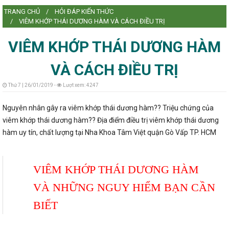
TRANG CHỦ
HỎI ĐÁP KIẾN THỨC
L
VIÊM KHỚP THÁI DƯƠNG HÀM VÀ CÁCH ĐIỀU TRỊ
VIÊM KHỚP THÁI DƯƠNG HÀM
VÀ CÁCH ĐIỀU TRỊ
L
Thứ 7 | 26/01/2019 -
Lượt xem: 4247
Nguyên nhân gây ra viêm khớp thái dương hàm?? Triệu chứng của
viêm khớp thái dương hàm?? Địa điểm điều trị viêm khớp thái dương
hàm uy tín, chất lượng tại Nha Khoa Tâm Việt quận Gò Vấp TP. HCM
VIÊM KHỚP THÁI DƯƠNG HÀM
VÀ NHỮNG NGUY HIỂM BẠN CẦN
BIẾT