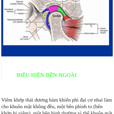
BIỂU HIỆN BÊN NGOÀI
Viêm khớp thái dương hàm khiến phì đại cơ nhai làm
cho khuôn mặt không đều, một bên phình to (bên
khớp bị viêm), một bên bình thường vì thế khuôn mặt