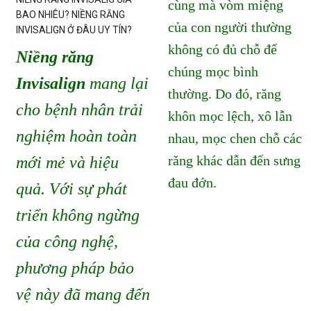
cùng mà vòm miệng
BAO NHIÊU? NIỀNG RĂNG
của con người thường
INVISALIGN Ở ĐÂU UY TÍN?
không có đủ chỗ để
Niềng răng
chúng mọc bình
Invisalign
mang lại
thường. Do đó, răng
cho bệnh nhân trải
khôn mọc lệch, xô lẫn
nghiệm hoàn toàn
nhau, mọc chen chỗ các
răng khác dẫn đến sưng
mới mẻ và hiệu
đau đớn.
quả. Với sự phát
triển không ngừng
của công nghệ,
phương pháp bảo
vệ này đã mang đến