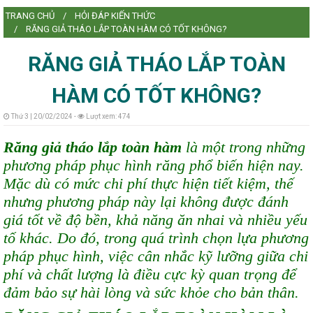
TRANG CHỦ
HỎI ĐÁP KIẾN THỨC
L
RĂNG GIẢ THÁO LẮP TOÀN HÀM CÓ TỐT KHÔNG?
RĂNG GIẢ THÁO LẮP TOÀN
HÀM CÓ TỐT KHÔNG?
L
Thứ 3 | 20/02/2024 -
Lượt xem: 474
Răng giả tháo lắp toàn hàm
là một trong những
phương pháp phục hình răng phổ biến hiện nay.
Mặc dù có mức chi phí thực hiện tiết kiệm, thế
nhưng phương pháp này lại không được đánh
giá tốt về độ bền, khả năng ăn nhai và nhiều yếu
tố khác. Do đó, trong quá trình chọn lựa phương
pháp phục hình, việc cân nhắc kỹ lưỡng giữa chi
phí và chất lượng là điều cực kỳ quan trọng để
đảm bảo sự hài lòng và sức khỏe cho bản thân.