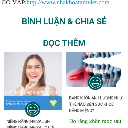
GÒ VẤP:
http://www.nhakhoatamviet.com
BÌNH LUẬN & CHIA SẺ
ĐỌC THÊM
RĂNG KHÔN ẢNH HƯỞNG NHƯ
THẾ NÀO ĐẾN SỨC KHỎE
RĂNG MIỆNG?
Do răng khôn mọc sau
NIỀNG RĂNG INVISALIGN:
NIỀNG RĂNG INVISALIG GIÁ