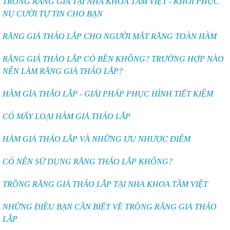
TRỒNG RĂNG GIẢ TẠI NHA KHOA TÂM VIỆT - KHÔI PHỤC
NỤ CƯỜI TỰ TIN CHO BẠN
RĂNG GIẢ THÁO LẮP CHO NGƯỜI MẤT RĂNG TOÀN HÀM
RĂNG GIÁ THÁO LẮP CÓ BỀN KHÔNG? TRƯỜNG HỢP NÀO
NÊN LÀM RĂNG GIẢ THÁO LẮP?
HÀM GỈA THÁO LẮP - GIẢI PHÁP PHỤC HÌNH TIẾT KIỆM
CÓ MẤY LOẠI HÀM GIẢ THÁO LẮP
HÀM GIẢ THÁO LẮP VÀ NHỮNG ƯU NHƯỢC ĐIỂM
CÓ NÊN SỬ DỤNG RĂNG THÁO LẮP KHÔNG?
TRỒNG RĂNG GIẢ THÁO LẮP TẠI NHA KHOA TẦM VIỆT
NHỮNG ĐIỀU BẠN CẦN BIẾT VỀ TRỒNG RĂNG GIẢ THÁO
LẮP