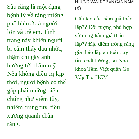
NHỮNG VẤN ĐỀ BẠN CẦN NẮM
Sâu răng là một dạng
RÕ
bệnh lý về răng miệng
Cấu tạo của hàm giả tháo
phổ biến ở cả người
lắp?? Đối tượng phù hợp
lớn và trẻ em. Tình
sử dụng hàm giả tháo
trạng này khiến người
lắp?? Địa điểm trồng răng
bị cảm thấy đau nhức,
giả tháo lắp an toàn, uy
thậm chí gây ảnh
tín, chất lượng, tại Nha
hưởng tới thẩm mỹ.
khoa Tâm Việt quận Gò
Nếu không điều trị kịp
Vấp Tp. HCM
thời, người bệnh có thể
gặp phải những biến
chứng như viêm tủy,
nhiễm trùng tủy, tiêu
xương quanh chân
răng.