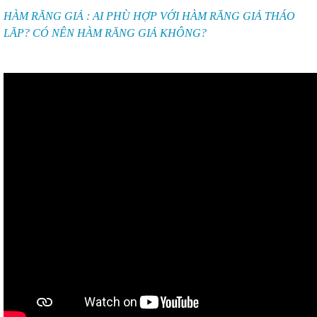
HÀM RĂNG GIẢ : AI PHÙ HỢP VỚI HÀM RĂNG GIẢ THÁO
LĂP? CÓ NÊN HÀM RĂNG GIẢ KHÔNG?