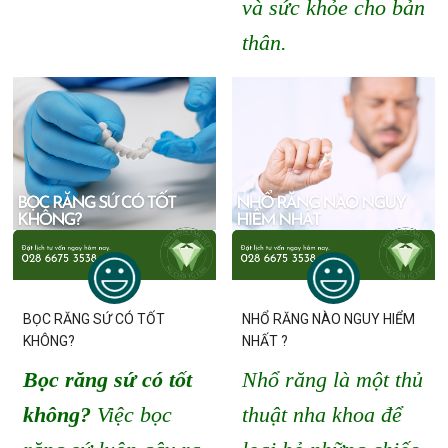
và sức khỏe cho bản
thân.
BỌC RĂNG SỨ CÓ TỐT
NHỔ RĂNG NÀO NGUY HIỂM
KHÔNG?
NHẤT ?
Bọc răng sứ có tốt
Nhổ răng là một thủ
không?
Việc bọc
thuật nha khoa để