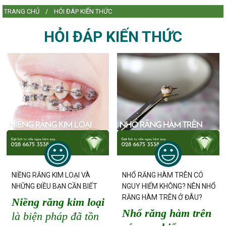
TRANG CHỦ
HỎI ĐÁP KIẾN THỨC
L
HỎI ĐÁP KIẾN THỨC
L
NIỀNG RĂNG KIM LOẠI VÀ
NHỔ RĂNG HÀM TRÊN CÓ
NHỮNG ĐIỀU BẠN CẦN BIẾT
NGUY HIỂM KHÔNG? NÊN NHỔ
RĂNG HÀM TRÊN Ở ĐÂU?
Niềng răng kim loại
Nhổ răng hàm trên
là biện pháp đã tồn