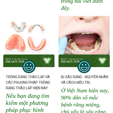
trong bài viết dưới
đây.
TRỒNG RĂNG THÁO LẮP VÀ
BỊ SÂU RĂNG - NGUYÊN NHÂN
CÁC PHƯƠNG PHÁP TRỒNG
VÀ CÁCH ĐIỀU TRỊ
RĂNG THÁO LẮP HIỆN NAY
Ở Việt Nam hiện nay,
Nếu bạn đang tìm
90% dân số mắc
kiếm một phương
bệnh răng miệng,
pháp phục hình
chủ yếu là sâu răng.