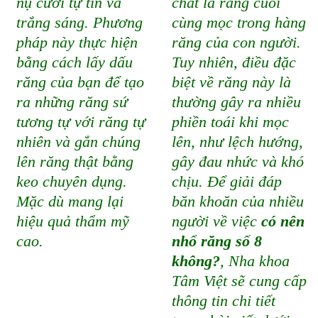
nụ cười tự tin và
chất là răng cuối
trắng sáng. Phương
cùng mọc trong hàng
pháp này thực hiện
răng của con người.
bằng cách lấy dấu
Tuy nhiên, điều đặc
răng của bạn để tạo
biệt về răng này là
ra những răng sứ
thường gây ra nhiều
tương tự với răng tự
phiền toái khi mọc
nhiên và gắn chúng
lên, như lệch hướng,
lên răng thật bằng
gây đau nhức và khó
keo chuyên dụng.
chịu. Để giải đáp
Mặc dù mang lại
băn khoăn của nhiều
hiệu quả thẩm mỹ
người về việc
có nên
cao.
nhổ răng số 8
không?
, Nha khoa
Tâm Việt sẽ cung cấp
thông tin chi tiết