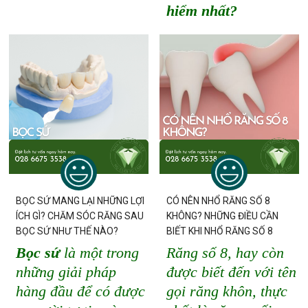
hiểm nhất?
BỌC SỨ MANG LẠI NHỮNG LỢI
CÓ NÊN NHỔ RĂNG SỐ 8
ÍCH GÌ? CHĂM SÓC RĂNG SAU
KHÔNG? NHỮNG ĐIỀU CẦN
BỌC SỨ NHƯ THẾ NÀO?
BIẾT KHI NHỔ RĂNG SỐ 8
Bọc sứ
là một trong
Răng số 8, hay còn
những giải pháp
được biết đến với tên
hàng đầu để có được
gọi răng khôn, thực