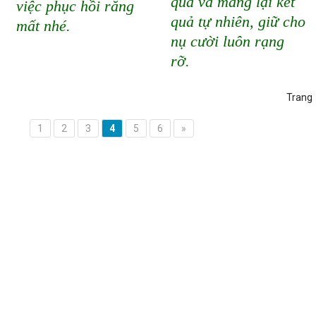
quả và mang lại kết
việc phục hồi răng
quả tự nhiên, giữ cho
mất nhé.
nụ cười luôn rạng
rỡ.
Trang
1
2
3
4
5
6
»