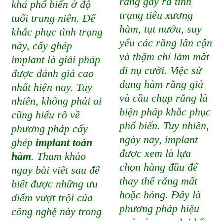
răng gây ra tình
khá phổ biến ở độ
trạng tiêu xương
tuổi trung niên. Để
hàm, tụt nướu, suy
khắc phục tình trạng
yếu các răng lân cận
này, cấy ghép
và thậm chí làm mất
implant là giải pháp
đi nụ cười. Việc sử
được đánh giá cao
dụng hàm răng giả
nhất hiện nay. Tuy
và cầu chụp răng là
nhiên, không phải ai
biện pháp khắc phục
cũng hiểu rõ về
phổ biến. Tuy nhiên,
phương pháp cấy
ngày nay, implant
ghép
implant toàn
được xem là lựa
hàm
. Tham khảo
chọn hàng đầu để
ngay bài viết sau để
thay thế răng mất
biết được những ưu
hoặc hỏng. Đây là
điểm vượt trội của
phương pháp hiệu
công nghệ này trong