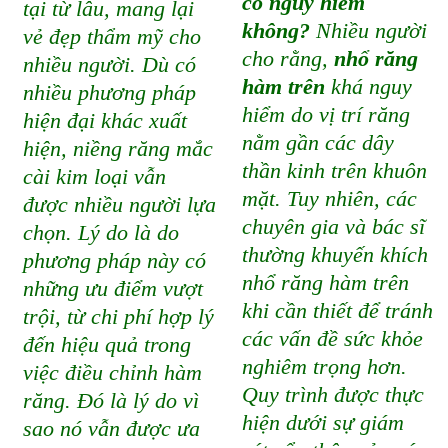
có nguy hiểm
tại từ lâu, mang lại
không?
Nhiều người
vẻ đẹp thẩm mỹ cho
cho rằng,
nhổ răng
nhiều người. Dù có
hàm trên
khá nguy
nhiều phương pháp
hiểm do vị trí răng
hiện đại khác xuất
nằm gần các dây
hiện, niềng răng mắc
thần kinh trên khuôn
cài kim loại vẫn
mặt. Tuy nhiên, các
được nhiều người lựa
chuyên gia và bác sĩ
chọn. Lý do là do
thường khuyến khích
phương pháp này có
nhổ răng hàm trên
những ưu điểm vượt
khi cần thiết để tránh
trội, từ chi phí hợp lý
các vấn đề sức khỏe
đến hiệu quả trong
nghiêm trọng hơn.
việc điều chỉnh hàm
Quy trình được thực
răng. Đó là lý do vì
hiện dưới sự giám
sao nó vẫn được ưa