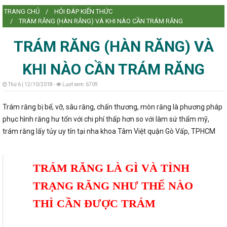
TRANG CHỦ
HỎI ĐÁP KIẾN THỨC
L
TRÁM RĂNG (HÀN RĂNG) VÀ KHI NÀO CẦN TRÁM RĂNG
TRÁM RĂNG (HÀN RĂNG) VÀ
KHI NÀO CẦN TRÁM RĂNG
L
Thứ 6 | 12/10/2018 -
Lượt xem: 6709
Trám răng bị bể, vỡ, sâu răng, chấn thương, mòn răng là phương pháp
phục hình răng hư tổn với chi phí thấp hơn so với làm sứ thẩm mỹ,
trám răng lấy tủy uy tín tại nha khoa Tâm Việt quận Gò Vấp, TPHCM
TRÁM RĂNG LÀ GÌ VÀ TÌNH
TRẠNG RĂNG NHƯ THẾ NÀO
THÌ CẦN ĐƯỢC TRÁM