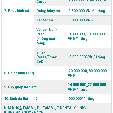
Cercon
7. Phục hình sứ
Onlay, inlay sứ
3.500.000 VNĐ/ 1 răng
Veneer sứ
5.000.000 VNĐ
Veneer Non-
Prep
8.000.000_10.000.000
(không mài
VNĐ /1 răng
răng)
Emax
Perss/Emax
5.500.000 VNĐ/ 1răng
CAD
20.000.000_80.000.000
8. Chỉnh hình răng
VNĐ
14.000.000_22.000.000
9. Cấy ghép
Implant
VNĐ/ 1 răng
10. Đính đá thẩm mỹ
900.000/ 1 răng
NHA KHO
A
TÂM VIỆT
– TÂM VIỆT DENTAL CLINIC
KÍNH CHÀO QUÝ KHÁCH