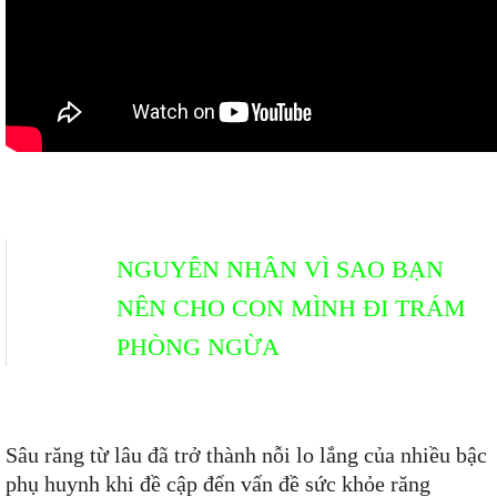
NGUYÊN NHÂN VÌ SAO BẠN
NÊN CHO CON MÌNH ĐI TRÁM
PHÒNG NGỪA
Sâu răng từ lâu đã trở thành nỗi lo lắng của nhiều bậc
phụ huynh khi đề cập đến vấn đề sức khỏe răng