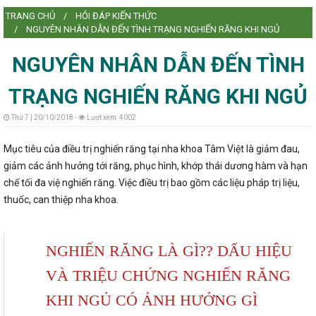
TRANG CHỦ
HỎI ĐÁP KIẾN THỨC
L
NGUYÊN NHÂN DẪN ĐẾN TÌNH TRẠNG NGHIẾN RĂNG KHI NGỦ
NGUYÊN NHÂN DẪN ĐẾN TÌNH
TRẠNG NGHIẾN RĂNG KHI NGỦ
L
Thứ 7 | 20/10/2018 -
Lượt xem: 4002
Mục tiêu của điều trị nghiến răng tại nha khoa Tâm Việt là giảm đau,
giảm các ảnh hưởng tới răng, phục hình, khớp thái dương hàm và hạn
chế tối đa việ nghiến răng. Việc điều trị bao gồm các liệu pháp trị liệu,
thuốc, can thiệp nha khoa.
NGHIẾN RĂNG LÀ GÌ?? DẤU HIỆU
VÀ TRIỆU CHỨNG NGHIẾN RĂNG
KHI NGỦ CÓ ẢNH HƯỞNG GÌ