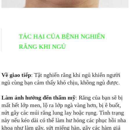
TÁC HẠI CỦA BỆNH NGHIẾN
RĂNG KHI NGỦ
Về giao tiếp
: Tật nghiến răng khi ngủ khiến người
ngủ cùng bạn cảm thấy khó chịu, không ngủ được.
Làm ảnh hưởng đến thẩm mỹ
: Răng của bạn sẽ bị
mất hết lớp men, lộ ra lớp ngà vàng hơn, bị ê buốt,
nứt gãy các múi răng lung lay hoặc rụng. Tình trạng
này nếu kéo dài có thể làm hư hỏng các phục hồi nha
khoa như làm gãy, sứt miếng hàn, gãy các hàm giả