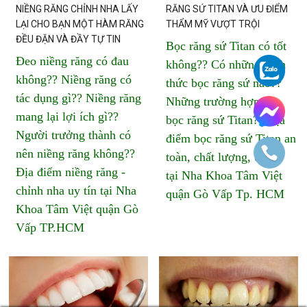
NIỀNG RĂNG CHỈNH NHA LẤY
RĂNG SỨ TITAN VÀ ƯU ĐIỂM
LẠI CHO BẠN MỘT HÀM RĂNG
THẨM MỸ VƯỢT TRỘI
ĐỀU ĐẶN VÀ ĐẦY TỰ TIN
Bọc răng sứ Titan có tốt
Đeo niềng răng có đau
không?? Có những hình
không?? Niềng răng có
thức bọc răng sứ nào??
tác dụng gì?? Niềng răng
Những trường hợp nên
mang lại lợi ích gì??
bọc răng sứ Titan?? Địa
Người trưởng thành có
điểm bọc răng sứ Titan an
nên niềng răng không??
toàn, chất lượng, uy tín
Địa điểm niềng răng -
tại Nha Khoa Tâm Việt
chỉnh nha uy tín tại Nha
quận Gò Vấp Tp. HCM
Khoa Tâm Việt quận Gò
Vấp TP.HCM