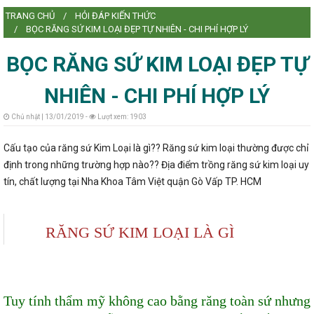
TRANG CHỦ
HỎI ĐÁP KIẾN THỨC
L
BỌC RĂNG SỨ KIM LOẠI ĐẸP TỰ NHIÊN - CHI PHÍ HỢP LÝ
BỌC RĂNG SỨ KIM LOẠI ĐẸP TỰ
NHIÊN - CHI PHÍ HỢP LÝ
L
Chủ nhật | 13/01/2019 -
Lượt xem: 1903
Cấu tạo của răng sứ Kim Loại là gì?? Răng sứ kim loại thường được chỉ
định trong những trường hợp nào?? Địa điểm trồng răng sứ kim loại uy
tín, chất lượng tại Nha Khoa Tâm Việt quận Gò Vấp TP. HCM
RĂNG SỨ KIM LOẠI LÀ GÌ
Tuy tính thẩm mỹ không cao bằng răng toàn sứ nhưng