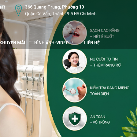
hất
366 Quang Trung, Phường 10
Quận Gò Vấp, Thành Phố Hồ Chí Minh
KHUYẾN MÃI
HÌNH ẢNH-VIDEO
LIÊN HỆ
HÌNH ẢNH
VIDEO