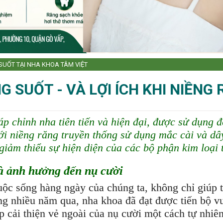
SUỐT TẠI NHA KHOA TÂM VIỆT
 SUỐT - VÀ LỢI ÍCH KHI NIỀN
 chỉnh nha tiên tiến và hiện đại, được sử dụng đ
 niềng răng truyền thống sử dụng mắc cài và dây
giảm thiểu sự hiện diện của các bộ phận kim loại 
và ảnh hưởng đến nụ cười
cuộc sống hàng ngày của chúng ta, không chỉ giúp
ong nhiều năm qua, nha khoa đã đạt được tiến bộ v
p cải thiện vẻ ngoài của nụ cười một cách tự nhiên