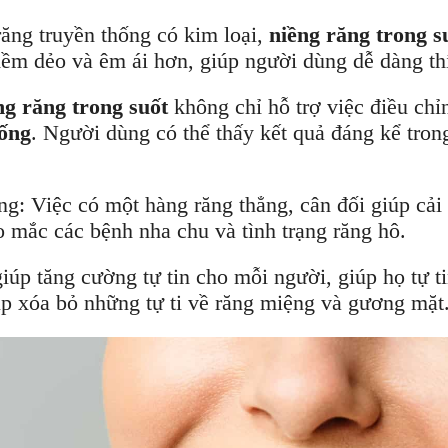
răng truyền thống có kim loại,
niềng răng trong s
ềm dẻo và êm ái hơn, giúp người dùng dễ dàng thíc
ng răng trong suốt
không chỉ hỗ trợ việc điều chỉ
hống
. Người dùng có thể thấy kết quả đáng kể trong
g: Việc có một hàng răng thẳng, cân đối giúp cải
o mắc các bệnh nha chu và tình trạng răng hô.
úp tăng cường tự tin cho mỗi người, giúp họ tự ti
úp xóa bỏ những tự ti về răng miệng và gương mặt