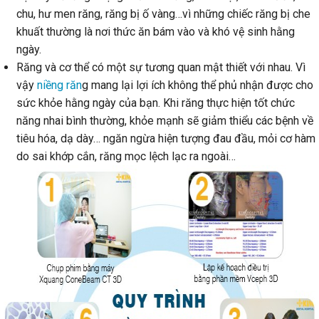
chu, hư men răng, răng bị ố vàng…vì những chiếc răng bị che
khuất thường là nơi thức ăn bám vào và khó vệ sinh hằng
ngày.
Răng và cơ thể có một sự tương quan mật thiết với nhau. Vì
vậy
niềng răn
g mang lại lợi ích không thể phủ nhận được cho
sức khỏe hằng ngày của bạn. Khi răng thực hiện tốt chức
năng nhai bình thường, khỏe mạnh sẽ giảm thiểu các bệnh về
tiêu hóa, dạ dày… ngăn ngừa hiện tượng đau đầu, mỏi cơ hàm
do sai khớp cắn, răng mọc lệch lạc ra ngoài…