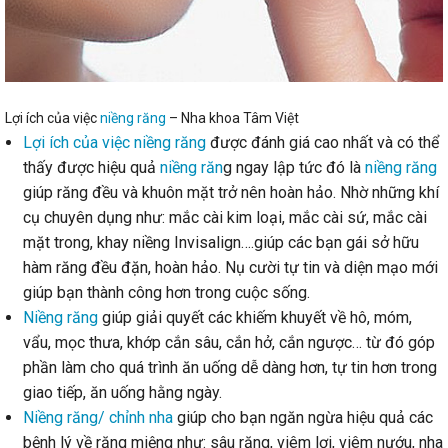
Lợi ích của việc
niềng răng
– Nha khoa Tâm Việt
Lợi ích của việc niềng răng
được đánh giá cao nhất và có thể
thấy được hiệu quả
niềng răn
g ngay lập tức đó là
niềng răng
giúp răng đều và khuôn mặt trở nên hoàn hảo. Nhờ những khí
cụ chuyên dụng như: mắc cài kim loại, mắc cài sứ, mắc cài
mặt trong, khay niềng Invisalign….giúp các bạn gái sở hữu
hàm răng đều đặn, hoàn hảo. Nụ cười tự tin và diện mạo mới
giúp bạn thành công hơn trong cuộc sống.
Niềng răng
giúp giải quyết các khiếm khuyết về hô, móm,
vẩu, mọc thưa, khớp cắn sâu, cắn hở, cắn ngược… từ đó góp
phần làm cho quá trình ăn uống dễ dàng hơn, tự tin hơn trong
giao tiếp, ăn uống hằng ngày.
Niềng răng/ chỉnh nha
giúp cho bạn ngăn ngừa hiệu quả các
bệnh lý về răng miệng như: sâu răng, viêm lợi, viêm nướu, nha