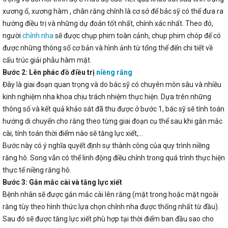
xương ổ, xương hàm , chân răng chính là cơ sở để bác sỹ có thể đưa ra
hướng điều trị và những dự đoán tốt nhất, chính xác nhất. Theo đó,
người
chỉnh nha
sẽ được chụp phim toàn cảnh, chup phim chóp để có
được những thông số cơ bản và hình ảnh từ tổng thể đến chi tiết về
cấu trúc giải phẫu hàm mặt.
Bước 2: Lên phác đồ điều trị
niềng răng
Đây là giai đoạn quan trọng và do bác sỹ có chuyên môn sâu và nhiều
kinh nghiệm nha khoa chịu trách nhiệm thực hiện. Dựa trên những
thông số và kết quả khảo sát đã thu được ở bước 1, bác sỹ sẽ tính toán
hướng di chuyển cho răng theo từng giai đoạn cụ thể sau khi gắn mắc
cài, tính toán thời điểm nào sẽ tăng lực xiết,…
Bước này có ý nghĩa quyết định sự thành công của quy trình niềng
răng hô. Song vẫn có thể linh động điều chỉnh trong quá trình thực hiện
thực tế niềng răng hô.
Bước 3: Gắn mắc cài và tăng lực xiết
Bệnh nhân sẽ được gắn mắc cài lên răng (mặt trong hoặc mặt ngoài
răng tùy theo hình thức lựa chọn chỉnh nha được thống nhất từ đầu).
Sau đó sẽ được tăng lực xiết phù hợp tại thời điểm ban đầu sao cho