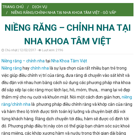
TRANG CHỦ
DỊCH VỤ
L
NIỀNG RĂNG/CHỈNH NHA TẠI NHA KHOA TÂM VIỆT - GÒ VẤP
NIỀNG RĂNG – CHỈNH NHA TẠI
NHA KHOA TÂM VIỆT
L
Chủ nhật | 12/02/2017 -
Lượt xem: 2196
Niềng răng – chỉnh nha
tại
Nha Khoa Tâm Việt
Niềng răng
hay
chỉnh nha
là sự lựa chọn của rất nhiều bạn trẻ trong
việc giúp điều chỉnh vị trí của răng, đưa răng di chuyển vào sát khít và
đều đặn với nhau hơn bằng cách sử dụng các phương pháp nha khoa
để sắp xếp lại các răng mọc lệch lạc, hô, móm, thưa,.. mang lại vẻ đẹp
thẩm mỹ cho nụ cười và khuôn mặt. Nói một cách đơn giản hơn,
niềng
răng/chỉnh nha
là phương pháp điều chỉnh răng và khớp cắn của răng
và hàm theo lộ trình được tính toán kỹ lưỡng và chuyên biệt đối với
từng khách hàng. Răng dịch chuyển tới đâu, hàm sẽ được cố định tới
đó. Phương pháp điều trị này còn có thể giúp bạn chăm sóc sức khoẻ
răng miệng, các khớp xương hàm và nướu trong thời gian dài bằng