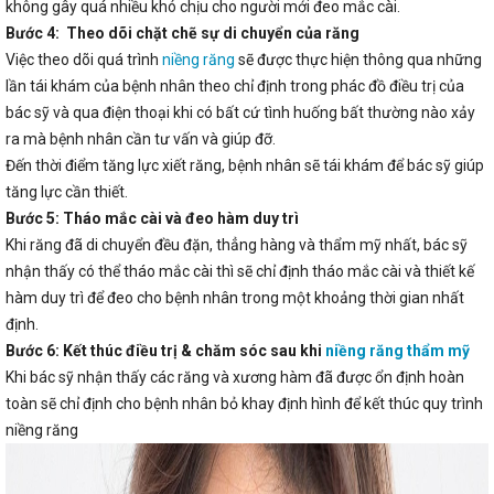
không gây quá nhiều khó chịu cho người mới đeo mắc cài.
Bước 4: Theo dõi chặt chẽ sự di chuyển của răng
Việc theo dõi quá trình
niềng răng
sẽ được thực hiện thông qua những
lần tái khám của bệnh nhân theo chỉ định trong phác đồ điều trị của
bác sỹ và qua điện thoại khi có bất cứ tình huống bất thường nào xảy
ra mà bệnh nhân cần tư vấn và giúp đỡ.
Đến thời điểm tăng lực xiết răng, bệnh nhân sẽ tái khám để bác sỹ giúp
tăng lực cần thiết.
Bước 5: Tháo mắc cài và đeo hàm duy trì
Khi răng đã di chuyển đều đặn, thẳng hàng và thẩm mỹ nhất, bác sỹ
nhận thấy có thể tháo mắc cài thì sẽ chỉ định tháo mắc cài và thiết kế
hàm duy trì để đeo cho bệnh nhân trong một khoảng thời gian nhất
định.
Bước 6: Kết thúc điều trị & chăm sóc sau khi
niềng răng thẩm mỹ
Khi bác sỹ nhận thấy các răng và xương hàm đã được ổn định hoàn
toàn sẽ chỉ định cho bệnh nhân bỏ khay định hình để kết thúc quy trình
niềng răng