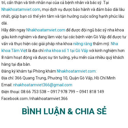
trì, cẩn thận và tính nhẫn nại của cả bệnh nhân và bác sỹ. Tại
Nhakhoatamviet.com
, mọi dịch vụ được bảo hành và đảm bảo dài lâu
nhất, giúp bạn có thể yên tâm và tận hưởng cuộc sống hạnh phúc lâu
dài.
Hãy đến ngay
Nhakhoatamviet.com
để được đội ngũ bác sỹ nha khoa
giàu kinh nghiệm và đang làm việc tại các bệnh viện Gò Vấp để được tư
vấn và thực hiện các giải pháp nha khoa
niềng răng
thẩm mỹ.
Nha
khoa Tâm Việ
t là địa chỉ
nha khoa số 1 tại Gò Vấp
với kinh nghiệm hơn
8 năm hoạt động và được sự tin tưởng, yêu mến của nhiều quý khách
hàng tại địa bàn.
Đăng ký khám tại Phòng khám
Nhakhoatamviet.com:
Địa chỉ: 366 Quang Trung, Phường 10, Quận Gò Vấp, Hồ Chí Minh
Email:
nhakhoatamviet366@gmail.com
Điện thoại: 08.66 753 538 – 0917 978 799 – 0941 818 149
Facebook.com /nhakhoatamviet.366
BÌNH LUẬN & CHIA SẺ