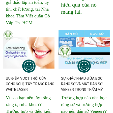
giả tháo lắp an toàn, uy
hiệu quả của nó
tín, chất lượng, tại Nha
mang lại.
khoa Tâm Việt quận Gò
Vấp Tp. HCM
ƯU ĐIỂM VƯỢT TRỘI CỦA
SỰ KHÁC NHAU GIỮA BỌC
CÔNG NGHỆ TẨY TRẮNG RĂNG
RĂNG SỨ VÀ MẶT DÁN SỨ
WHITE LASER
VENEER TRONG THẨM MỸ
Vì sao bạn nên tẩy trắng
Trường hợp nào nên bọc
răng tại nha khoa??
răng sứ và trường hợp
Trường hợp và điều kiện
nào nên dán sứ Veneer??