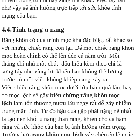
như vậy sẽ ảnh hưởng trực tiếp tới sức khỏe tính
mạng của bạn.
4.4.Tình trạng u nang
Răng khôn có quá trình mọc khá đặc biệt, rất khác so
với những chiếc răng còn lại. Để một chiếc răng khôn
mọc hoàn chỉnh có thể lên đến cả năm trời. Mỗi
tháng chỉ nhú một chút, dấu hiệu kèm theo chỉ là
sưng tấy nhẹ vùng lợi khiến bạn không thể lường
trước có một việc khủng khiếp đang xảy ra.
Việc chiếc răng khôn mọc dưới lớp hàm quá lâu, hay
do mọc lệch sẽ gây
biến chứng răng khôn mọc
lệch
làm tổn thương nướu lâu ngày rất dễ gây nhiễm
trùng mãn tính. Từ đó hậu quả gặp phải nặng nề nhất
là tạo nên khối u nang thân răng, khiến cho cả hàm
răng và sức khỏe của bạn bị ảnh hưởng trầm trọng.
Trường hợp
răng khôn mọc lệch
gây chèn ép lên các