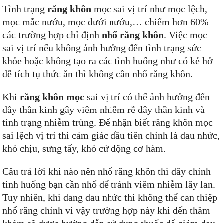
Tình trạng
răng khôn
mọc sai vị trí như mọc lệch,
mọc mắc nướu, mọc dưới nướu,… chiếm hơn 60%
các trường hợp chỉ định
nhổ răng khôn
. Việc mọc
sai vị trí nếu không ảnh hưởng đến tình trạng sức
khỏe hoặc không tạo ra các tình huống như có kẻ hở
dễ tích tụ thức ăn thì không cần nhổ răng khôn.
Khi
răng khôn mọc
sai vị trí có thể ảnh hưởng đến
dây thần kinh gây viêm nhiễm rễ dây thần kinh và
tình trạng nhiễm trùng. Để nhận biết răng khôn mọc
sai lệch vị trí thì cảm giác đầu tiên chính là đau nhức,
khó chịu, sưng tấy, khó cử động cơ hàm.
Câu trả lời khi nào nên nhổ răng khôn thì đây chính
tình huống bạn cần nhổ để tránh viêm nhiễm lây lan.
Tuy nhiên, khi đang đau nhức thì không thể can thiệp
nhổ răng chính vì vậy trường hợp này khi đến thăm