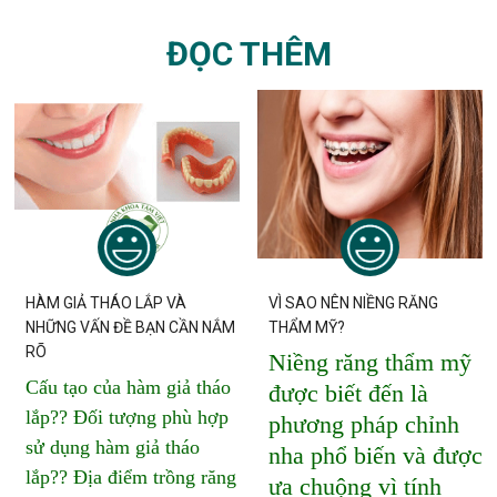
ĐỌC THÊM
HÀM GIẢ THÁO LẮP VÀ
VÌ SAO NÊN NIỀNG RĂNG
NHỮNG VẤN ĐỀ BẠN CẦN NẮM
THẨM MỸ?
RÕ
Niềng răng thẩm mỹ
Cấu tạo của hàm giả tháo
được biết đến là
lắp?? Đối tượng phù hợp
phương pháp chỉnh
sử dụng hàm giả tháo
nha phổ biến và được
lắp?? Địa điểm trồng răng
ưa chuộng vì tính