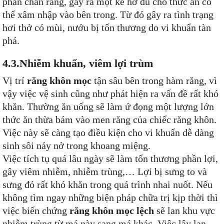
phần chân răng, gây ra một kẽ hở đủ cho thức ăn có
thể xâm nhập vào bên trong. Từ đó gây ra tình trạng
hơi thở có mùi, nướu bị tổn thương do vi khuẩn tàn
phá.
4.3.Nhiễm khuẩn, viêm lợi trùm
Vị trí
răng khôn mọc
tận sâu bên trong hàm răng, vì
vậy việc vệ sinh cũng như phát hiện ra vấn đề rất khó
khăn. Thường ăn uống sẽ làm ứ đọng một lượng lớn
thức ăn thừa bám vào men răng của chiếc răng khôn.
Việc này sẽ càng tạo điều kiện cho vi khuẩn dễ dàng
sinh sôi nảy nở trong khoang miệng.
Việc tích tụ quá lâu ngày sẽ làm tổn thương phần lợi,
gây viêm nhiễm, nhiễm trùng,… Lợi bị sưng to và
sưng đỏ rất khó khăn trong quá trình nhai nuốt. Nếu
không tìm ngay những biện pháp chữa trị kịp thời thì
việc biến chứng
răng khôn mọc lệch
sẽ lan khu vực
nhiễm trùng từ má này sang má khác. Việc lây lan