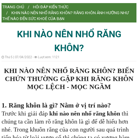
TRANG CHỦ
HỎI ĐÁP KIẾN THỨC
L
KHIN NÀO NÊN NHỔ RĂNG KHÔN? RĂNG KHÔN ẢNH HƯỞNG NHƯ
THẾ NÀO ĐẾN SỨC KHOẺ CỦA BẠN
KHI NÀO NÊN NHỔ RĂNG
L
KHÔN?
Thứ 5 | 07/04/2022 -
Lượt xem: 1121
KHI NÀO NÊN NHỔ RĂNG KHÔN? BIẾN
CHỨN THƯỜNG GẶP KHI RĂNG KHÔN
MỌC LỆCH - MỌC NGẦM
1. Răng khôn là gì? Nằm ở vị trí nào?
Trước khi giải đáp
khi nào nên nhổ răng khôn
thì
chúng ta cần làm rõ răng khôn là gì để dễ hiểu hơn
nhé. Trong khuôn răng của con người sau quá trình
tiến hóa từ loài vượn cổ thì chúng ta có xương hàm