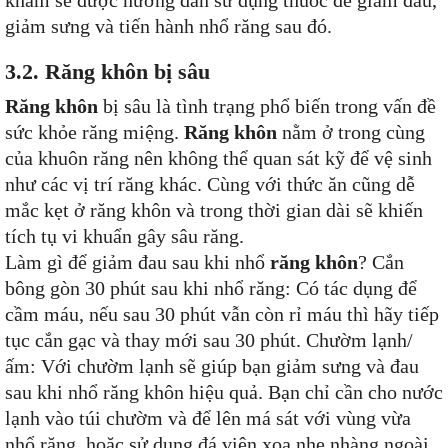
khám sẽ được hướng dẫn sử dụng thuốc để giảm đau,
giảm sưng và tiến hành nhổ răng sau đó.
3.2. Răng khôn bị sâu
Răng khôn
bị sâu là tình trạng phổ biến trong vấn đề
sức khỏe răng miệng.
Răng khôn
nằm ở trong cùng
của khuôn răng nên không thể quan sát kỹ để vệ sinh
như các vị trí răng khác. Cùng với thức ăn cũng dễ
mắc kẹt ở răng khôn và trong thời gian dài sẽ khiến
tích tụ vi khuẩn gây sâu răng.
Làm gì để giảm đau sau khi nhổ
răng khôn
? Cắn
bông gòn 30 phút sau khi nhổ răng: Có tác dụng để
cầm máu, nếu sau 30 phút vẫn còn rỉ máu thì hãy tiếp
tục cắn gạc và thay mới sau 30 phút. Chườm lạnh/
ấm: Với chườm lạnh sẽ giúp bạn giảm sưng và đau
sau khi nhổ răng khôn hiệu quả. Bạn chỉ cần cho nước
lạnh vào túi chườm và để lên má sát với vùng vừa
nhổ răng, hoặc sử dụng đá viên xoa nhẹ nhàng ngoài